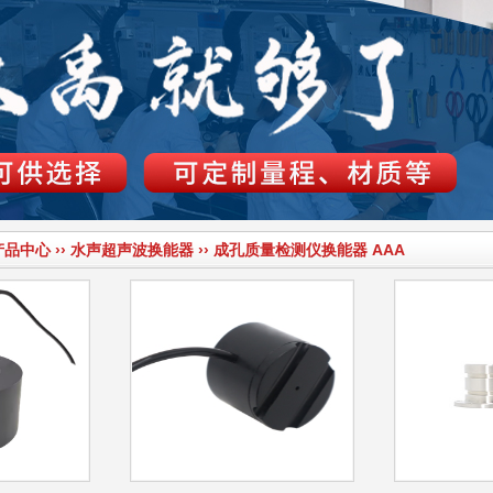
产品中心
››
水声超声波换能器
››
成孔质量检测仪换能器
AAA