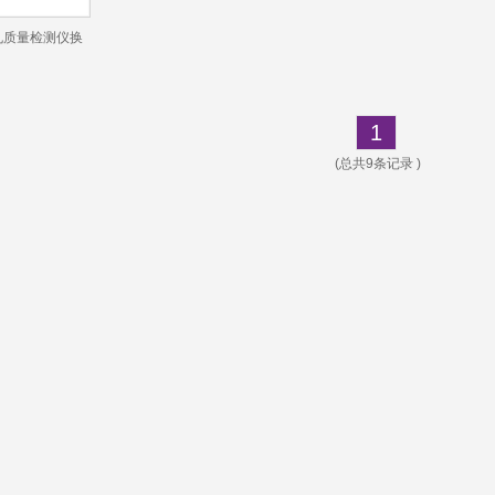
D成孔质量检测仪换
1
(总共9条记录 )