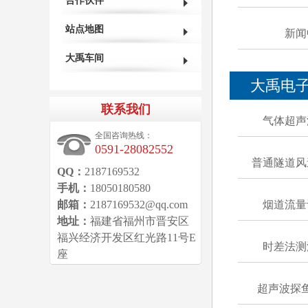
合作伙伴
站点地图
新闻
大禹车间
大禹电
联系我们
气体超声
全国咨询热线：
0591-28082552
普通隧道风
QQ：
2187169532
手机：
18050180580
邮箱：
2187169532@qq.com
烟道流量
地址：
福建省福州市晋安区
福兴经济开发区红光路11号E
时差法测
座
超声波探