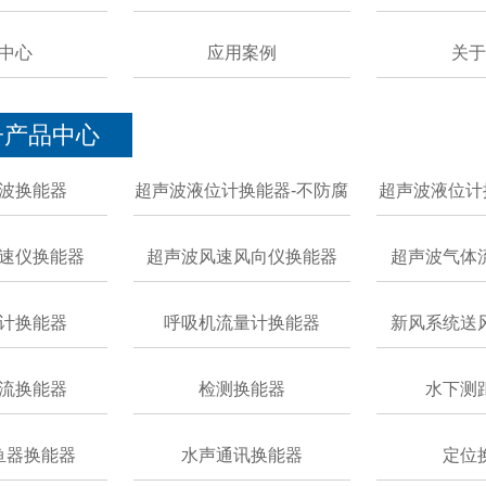
中心
应用案例
关于
子产品中心
波换能器
超声波液位计换能器-不防腐
超声波液位计
速仪换能器
超声波风速风向仪换能器
超声波气体
计换能器
呼吸机流量计换能器
新风系统送
流换能器
检测换能器
水下测
鱼器换能器
水声通讯换能器
定位