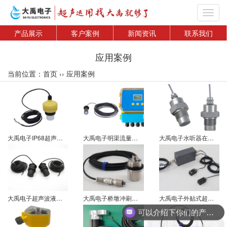
Toggl
navig
产品展示
客户案例
新闻资讯
联系我们
应用案例
当前位置：
首页
››
应用案例
大禹电子IP68超声波水位计在潮湿环境下的应用案例
大禹电子明渠流量计在新疆出水管道流量监测改造应用案例
大禹电子水听器在水下管道泄漏检测中的应用实践
大禹电子超声波液位差计安装在四川某污水处理厂指导安装案例
大禹电子桥墩冲刷监测传感器在甘肃姚河的应用案例
大禹电子外贴式超声波传感器在卧式圆筒型油枕变压器油枕的应用
可以介绍下你们的产品么
你们是怎么收费的呢