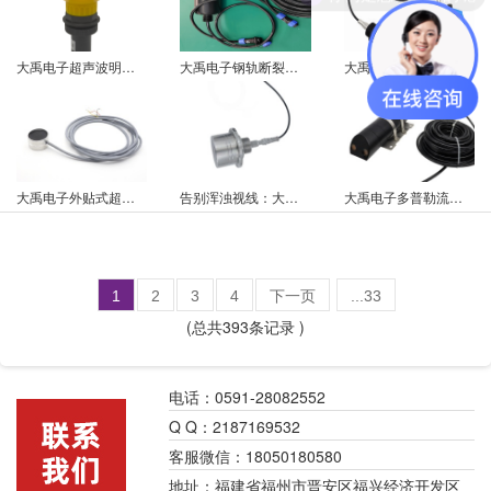
大禹电子超声波明渠流量计在焦作市污水处理厂进出水口的应用案例
大禹电子钢轨断裂裂纹监测和检测应用在成都段的实战案例
大禹电子便携式测深仪在桥梁围堰管内水位安全监测的实战应用
大禹电子外贴式超声波液位计在波纹管式油枕上的应用案例
告别浑浊视线：大禹电子超声波传感器让水下清淤不再“撞南墙”
大禹电子多普勒流量计武汉市政污水管网监测案例
1
2
3
4
下一页
...33
(总共393条记录 )
电话：0591-28082552
Q Q：2187169532
客服微信：18050180580
地址：福建省福州市晋安区福兴经济开发区