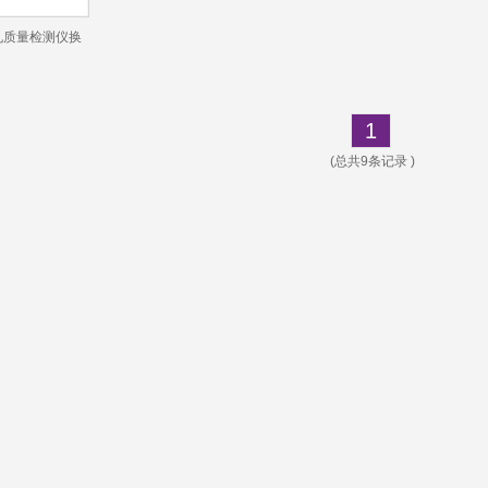
D成孔质量检测仪换
1
(总共9条记录 )