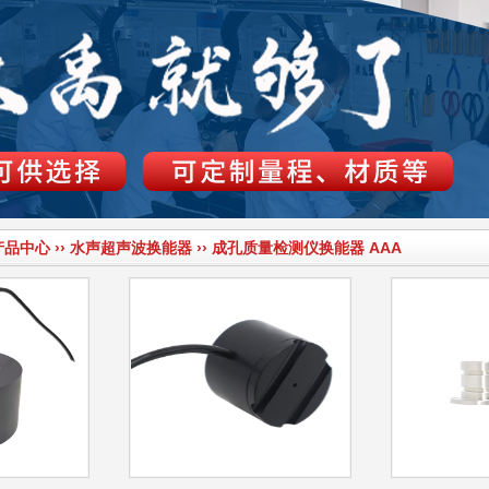
产品中心
››
水声超声波换能器
››
成孔质量检测仪换能器
AAA