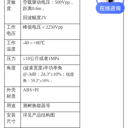
灵敏
空载
驱动电压：
500
Vpp
，
度
距离
0.
6
m，
回波幅度
2
V
工作
峰值电压＜
2250
Vpp
电压
工作
-40～+80℃
温度
压力
≤
10公斤或者1MPa
角度
(
波束宽度
)
半功率角
@-3dB
：
24.3
°±
10%
；
锐度
角：
59.2
°±
10%
；
外壳
ABS+PI
材质
用途
测树
换能器
等
安装
详见产品结构图
尺寸