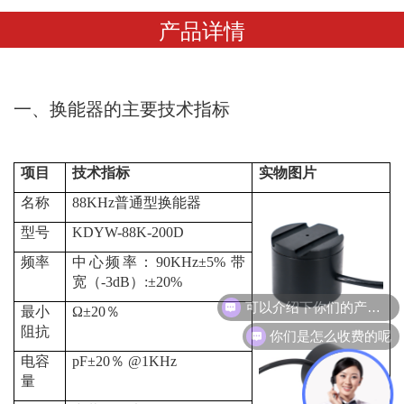
产品详情
一、换能器的主要技术指标
项目
技术指标
实物图片
名称
88KHz
普通型换能器
型号
KDYW-88K-200D
频率
中心频率：
90
KHz±
5% 带
宽（-3dB）:
±
20%
可以介绍下你们的产品么
最小
Ω±20％
你们是怎么收费的呢
阻抗
电容
pF±20％ @1KHz
量