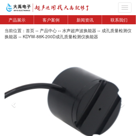
Toggl
navig
产品展示
客户案例
新闻资讯
联系我们
当前位置：
首页
››
产品中心
››
水声超声波换能器
››
成孔质量检测仪
换能器
››
KDYW-88K-200D成孔质量检测仪换能器
Previous
Next