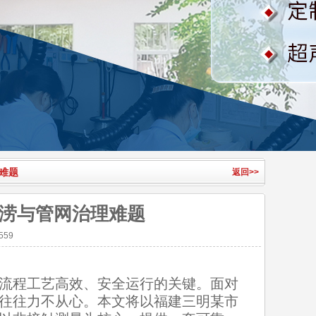
难题
返回>>
涝与管网治理难题
59
流程工艺高效、安全运行的关键。面对
往往力不从心。本文将以福建三明某市