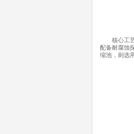
核心工艺单
配备耐腐蚀
缩池，则选