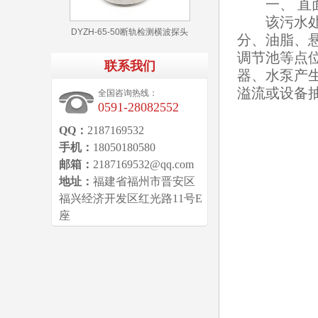
一、 直面
该污水处理
DYZH-65-50断轨检测横波探头
分、油脂、
调节池等点
联系我们
器、水泵产
溢流或设备
全国咨询热线：
0591-28082552
QQ：
2187169532
手机：
18050180580
邮箱：
2187169532@qq.com
地址：
福建省福州市晋安区
福兴经济开发区红光路11号E
座